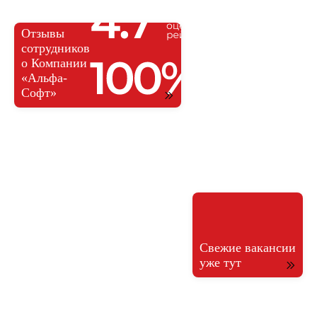
Техника для работы
Корпоративные подарки
Льготная ипотека
Отзывы
сотрудников
о Компании
«Альфа-
Софт»
Вакансии
Мы находимся в постоянном поиске
Свежие вакансии
лучших специалистов
уже тут
1