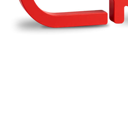
№1
IT-Компания по рейтингу 1С
1300+
компаний на постоянном обслуживании
с 2006
года делаем бизнес легким
2000+
реализованных проектов внедрения и автоматизации
Оферта
Согласие на обработку персональных данных
Соглашение об использовании cookie-файлов
Политика конфиденциальности