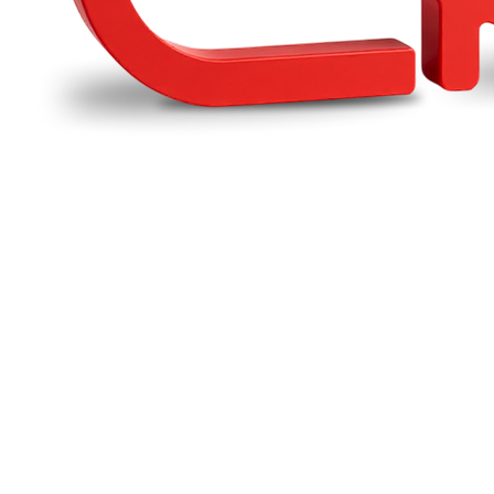
№1
IT-Компания по рейтингу 1С
1300+
компаний на постоянном обслуживании
с 2006
года делаем бизнес легким
2000+
реализованных проектов внедрения и автоматизации
О компании